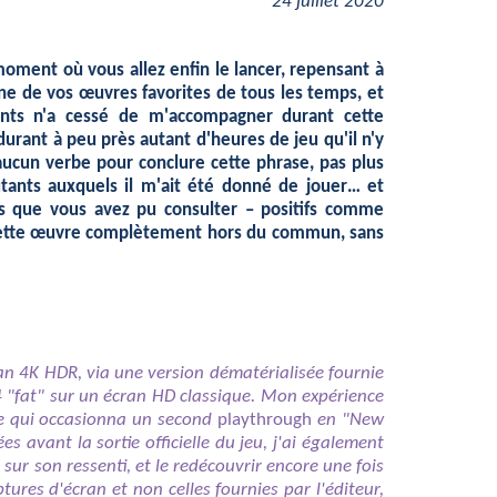
24 juillet 2020
moment où vous allez enfin le lancer, repensant à
ne de vos œuvres favorites de tous les temps, et
ments n'a cessé de m'accompagner durant cette
urant à peu près autant d'heures de jeu qu'il n'y
aucun verbe pour conclure cette phrase, pas plus
tants auxquels il m'ait été donné de jouer… et
vis que vous avez pu consulter – positifs comme
 cette œuvre complètement hors du commun, sans
ran 4K HDR, via une version dématérialisée fournie
S4 "fat" sur un écran HD classique. Mon expérience
e qui occasionna un second
playthrough
en "New
avant la sortie officielle du jeu, j'ai également
 sur son ressenti, et le redécouvrir encore une fois
res d'écran et non celles fournies par l'éditeur,