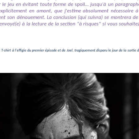
r le jeu en évitant toute forme de
spoil
… jusqu'à un paragraphe
explicitement en amont, que j'estime absolument nécessaire à
ment son dénouement. La conclusion (qui suivra) se montrera 
ez renvoyé(e) à la lecture de la section "à risques" si vous souh
e T-shirt à l'effigie du premier épisode et de Joel, tragiquement disparu le jour de la sortie