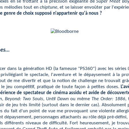
exes en se frottant à la précision exigeante de
Super Meat Bo
s mélodies tout en
chiptune
, et se laisser envoûter par l'expér
 ce genre de choix supposé n'appartenir qu'à nous ?
u es…
ncer dans la génération HD (la fameuse "PS360") avec les séries
rivilégiant le spectacle, l'aventure et le dépaysement à la pr
but de me divertir et que la notion de challenge ne trouvait g
 le jeu compétitif, pratiqué de toute façon à petites doses.
L'a
érience de spectateur de cinéma assidu et avide de découvert
n
,
Beyond: Two Souls
,
Until Dawn
ou même
The Order: 1886
,
sir de jeu très limité (surtout dans le dernier cas). Absolument 
 du fait d'un point de vue me provoquant une violente allergie,
ant dépaysement, personnages attachants au rôle déjà pré-défini,
s différents niveaux de difficulté. Fort heureusement, je trou