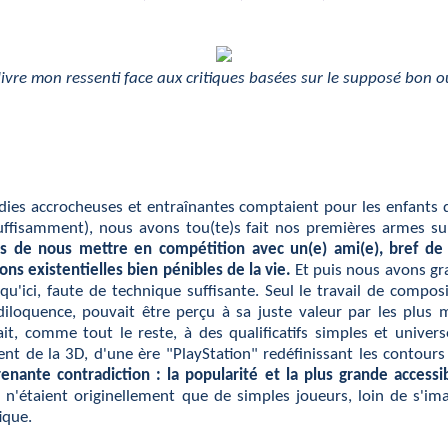
s livre mon ressenti face aux critiques basées sur le supposé bon
odies accrocheuses et entraînantes comptaient pour les enfants 
ffisamment), nous avons tou(te)s fait nos premières armes sur d
rfois de nous mettre en compétition avec un(e) ami(e), bref 
ons existentielles bien pénibles de la vie.
Et puis nous avons gra
squ'ici, faute de technique suffisante. Seul le travail de compo
diloquence, pouvait être perçu à sa juste valeur par les plu
t, comme tout le reste, à des qualificatifs simples et univers
nt de la 3D, d'une ère "PlayStation" redéfinissant les contours
ante contradiction : la popularité et la plus grande accessibil
 n'étaient originellement que de simples joueurs, loin de s'i
tique.