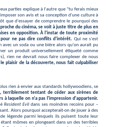
eux parties explique à l'autre que "tu ferais mieux
'imposer son avis et sa conception d'une culture à
tôt que d'essayer de comprendre le pourquoi des
proche du cinéma, se voit à juste titre de plus en
ses en opposition. À l'instar de toute proximité
our ne pas dire conflits d'intérêt.
Qui ne s'est
n avec un soda ou une bière alors qu'on aurait pu
ommer un produit universellement étiqueté comme
, rien ne devrait nous faire complexer de nous
e plaisir de la découverte, nous fait culpabiliser
plus rien à envier aux standards hollywoodiens, se
, terriblement tentant de céder aux sirènes de
 à laquelle on n'a pas l'impression d'appartenir.
hé
Resident Evil
dans ses moindres recoins pour –
osant. Alors pourquoi accepterait-on de jouer à des
 de légende parmi lesquels ils puisent toute leur
ait étant mômes en plongeant dans un des terribles