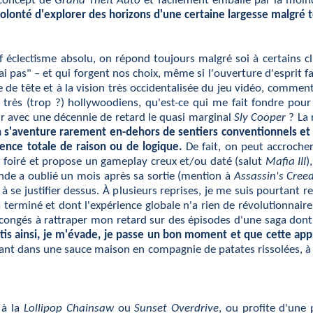
 concept de
Grand Theft Auto
et facilement emballé par la moind
volonté d'explorer des horizons d'une certaine largesse malgré t
uf éclectisme absolu, on répond toujours malgré soi à certains 
erai pas" – et qui forgent nos choix, même si l'ouverture d'esprit
se de tête et à la vision très occidentalisée du jeu vidéo, com
e très (trop ?) hollywoodiens, qu'est-ce qui me fait fondre pou
ir avec une décennie de retard le quasi marginal
Sly Cooper
? La 
s'aventure rarement en-dehors de sentiers conventionnels et dé
sence totale de raison ou de logique.
De fait, on peut accroche
t foiré et propose un gameplay creux et/ou daté (salut
Mafia III
)
nde a oublié un mois après sa sortie (mention à
Assassin's Cree
 à se justifier dessus. À plusieurs reprises, je me suis pourtant
jà terminé et dont l'expérience globale n'a rien de révolutionna
congés à rattraper mon retard sur des épisodes d'une saga dont le
tis ainsi, je m'évade, je passe un bon moment et que cette appr
nt dans une sauce maison en compagnie de patates rissolées, à 
 à la
Lollipop Chainsaw
ou
Sunset Overdrive
, ou profite d'une