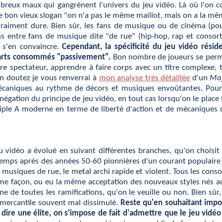
ombreux maux qui gangrènent l'univers du jeu vidéo. Là où l'
 le bon vieux slogan "on n'a pas le même maillot, mais on a la 
vraiment dure. Bien sûr, les fans de musique ou de cinéma (pour 
ns entre fans de musique dite "de rue" (hip-hop, rap et consor
 s'en convaincre.
Cependant, la spécificité du jeu vidéo rési
 arts consommés "passivement".
Bon nombre de joueurs se permett
re spectateur, apprendre à faire corps avec un titre complexe, t
 en doutez je vous renverrai à
mon analyse très détaillée
d'un
Ma
 mécaniques au rythme de décors et musiques envoûtantes. Pou
gation du principe de jeu vidéo, en tout cas lorsqu'on le place fa
iple A moderne en terme de liberté d'action et de mécaniques d
jeu vidéo a évolué en suivant différentes branches, qu'on choisi
temps après des années 50-60 pionnières d'un courant populaire e
s musiques de rue, le metal archi rapide et violent. Tous les 
me façon, ou eu la même acceptation des nouveaux styles nés au 
 de toutes les ramifications, qu'on le veuille ou non. Bien sûr, 
t mercantile souvent mal dissimulé.
Reste qu'en souhaitant impos
ire une élite, on s'impose de fait d'admettre que le jeu vidéo 