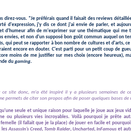
ous direz-vous. "Je préférais quand il faisait des reviews détaill
rté d'expression, j'y dis ce dont j'ai envie de parler, et aujour
et d'humeur afin de m'exprimer sur une thématique qui me tien
os envies, et non d'un supposé bon goût commun auquel on tente
e)s, qui peut se rapporter à bon nombre de cultures et d'arts, ce 
raient encore en douter. C'est parti pour un petit coup de gue
core moins de me justifier sur mes choix (encore heureux), mai
onde du
gaming
.
 ce site donc, m'a été inspiré il y a plusieurs semaines de c
 me permets de citer son propos afin de poser quelques bases de r
 qu'une seule et unique raison pour laquelle je joue aux jeux vi
ne ou plusieurs vies incroyables. Voilà pourquoi je prête aut
femelle (il fallait que je la place) de jouer en facile et pourqu
, les
Assassin’s Creed
,
Tomb Raider
,
Uncharted
,
inFamous
et autr