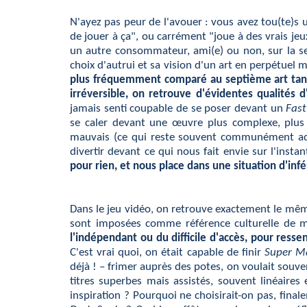
N'ayez pas peur de l'avouer : vous avez tou(te)s u
de jouer à ça", ou carrément "joue à des vrais je
un autre consommateur, ami(e) ou non, sur la s
choix d'autrui et sa vision d'un art en perpétue
plus fréquemment comparé au septième art tant l
irréversible, on retrouve d'évidentes qualités
jamais senti coupable de se poser devant un
Fast
se caler devant une œuvre plus complexe, plus 
mauvais (ce qui reste souvent communément adm
divertir devant ce qui nous fait envie sur l'instan
pour rien, et nous place dans une situation d'infé
Dans le jeu vidéo, on retrouve exactement le même
sont imposées comme référence culturelle de 
l'indépendant ou du difficile d'accès, pour ress
C'est vrai quoi, on était capable de finir
Super M
déjà ! – frimer auprès des potes, on voulait souve
titres superbes mais assistés, souvent linéaires
inspiration ? Pourquoi ne choisirait-on pas, fina