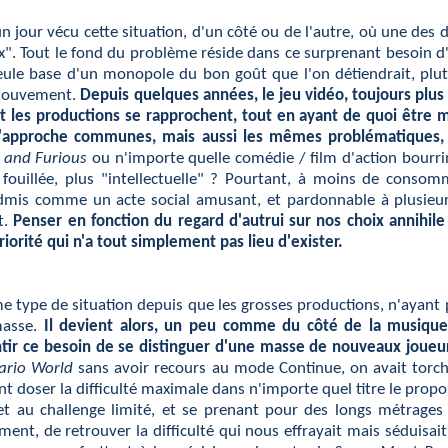
n jour vécu cette situation, d'un côté ou de l'autre, où une des d
ux". Tout le fond du problème réside dans ce surprenant besoin d
eule base d'un monopole du bon goût que l'on détiendrait, plu
l mouvement.
Depuis quelques années, le jeu vidéo, toujours plus 
es productions se rapprochent, tout en ayant de quoi être mi
 d'approche communes, mais aussi les mêmes problématiques, p
 and Furious
ou n'importe quelle comédie / film d'action bourri
fouillée, plus "intellectuelle" ? Pourtant, à moins de cons
is comme un acte social amusant, et pardonnable à plusieurs)
t.
Penser en fonction du regard d'autrui sur nos choix annihile l
riorité qui n'a tout simplement pas lieu d'exister.
 type de situation depuis que les grosses productions, n'ayant 
masse.
Il devient alors, un peu comme du côté de la musique
entir ce besoin de se distinguer d'une masse de nouveaux joueurs
ario World
sans avoir recours au mode Continue, on avait torc
nt doser la difficulté maximale dans n'importe quel titre le prop
 et au challenge limité, et se prenant pour des longs métrages
lement, de retrouver la difficulté qui nous effrayait mais séduis