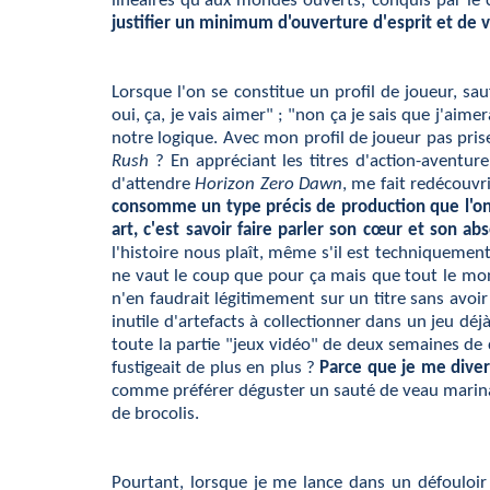
linéaires qu'aux mondes ouverts, conquis par le
justifier un minimum d'ouverture d'esprit et de 
Lorsque l'on se constitue un profil de joueur, sa
oui, ça, je vais aimer" ; "non ça je sais que j'aim
notre logique. Avec mon profil de joueur pas pri
Rush
? En appréciant les titres d'action-aventur
d'attendre
Horizon Zero Dawn
, me fait redécouvr
consomme un type précis de production que l'on 
art, c'est savoir faire parler son cœur et son ab
l'histoire nous plaît, même s'il est techniquemen
ne vaut le coup que pour ça mais que tout le mo
n'en faudrait légitimement sur un titre sans avoir
inutile d'artefacts à collectionner dans un jeu dé
toute la partie "jeux vidéo" de deux semaines de 
fustigeait de plus en plus ?
Parce que je me diver
comme préférer déguster un sauté de veau marina
de brocolis.
Pourtant, lorsque je me lance dans un défouloir