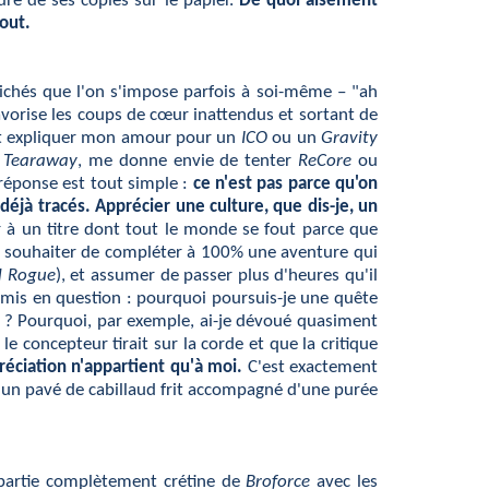
re de ses copies sur le papier.
De quoi aisément
out.
clichés que l'on s'impose parfois à soi-même – "ah
 favorise les coups de cœur inattendus et sortant de
ment expliquer mon amour pour un
ICO
ou un
Gravity
r
Tearaway
, me donne envie de tenter
ReCore
ou
réponse est tout simple :
ce n'est pas parce qu'on
jà tracés. Apprécier une culture, que dis-je, un
r à un titre dont tout le monde se fout parce que
, souhaiter de compléter à 100% une aventure qui
d Rogue
), et assumer de passer plus d'heures qu'il
 remis en question : pourquoi poursuis-je une quête
ire ? Pourquoi, par exemple, ai-je dévoué quasiment
 concepteur tirait sur la corde et que la critique
éciation n'appartient qu'à moi.
C'est exactement
un pavé de cabillaud frit accompagné d'une purée
 partie complètement crétine de
Broforce
avec les