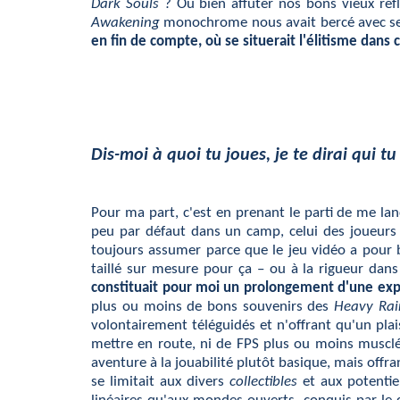
Dark Souls
? Ou bien affûter nos bons vieux réfl
Awakening
monochrome nous avait bercé avec se
en fin de compte, où se situerait l'élitisme dans
Dis-moi à quoi tu joues, je te dirai qui t
Pour ma part, c'est en prenant le parti de me la
peu par défaut dans un camp, celui des joueurs p
toujours assumer parce que le jeu vidéo a pour 
taillé sur mesure pour ça – ou à la rigueur dans
constituait pour moi un prolongement d'une exp
plus ou moins de bons souvenirs des
Heavy Rai
volontairement téléguidés et n'offrant qu'un plai
mettre en route, ni de FPS plus ou moins musclés
aventure à la jouabilité plutôt basique, mais offr
se limitait aux divers
collectibles
et aux potentiel