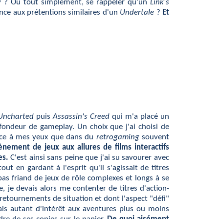
y
? Ou tout simplement, se rappeler qu'un
Link's
ience aux prétentions similaires d'un
Undertale
?
Et
Uncharted
puis
Assassin's Creed
qui m'a placé un
ofondeur de gameplay. Un choix que j'ai choisi de
râce à mes yeux que dans du
retrogaming
souvent
vènement de jeux aux allures de films interactifs
es.
C'est ainsi sans peine que j'ai su savourer avec
 tout en gardant à l'esprit qu'il s'agissait de titres
pas friand de jeux de rôle complexes et longs à se
 je devais alors me contenter de titres d'action-
 retournements de situation et dont l'aspect "défi"
vais autant d'intérêt aux aventures plus ou moins