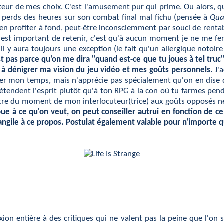
oteur de mes choix. C'est l'amusement pur qui prime. Ou alors, 
et perds des heures sur son combat final mal fichu (pensée à
Qua
e d'en profiter à fond, peut-être inconsciemment par souci de ren
u'il est important de retenir, c'est qu'à aucun moment je ne me f
il y aura toujours une exception (le fait qu'un allergique noto
est pas parce qu'on me dira "quand est-ce que tu joues à tel truc"
 à dénigrer ma vision du jeu vidéo et mes goûts personnels.
J'
der mon temps, mais n'apprécie pas spécialement qu'on en dise du
détendent l'esprit plutôt qu'à ton RPG à la con où tu farmes pe
itre du moment de mon interlocuteur(trice) aux goûts opposés ne m
ue à ce qu'on veut, on peut conseiller autrui en fonction de c
angile à ce propos. Postulat également valable pour n'importe qu
ion entière à des critiques qui ne valent pas la peine que l'on