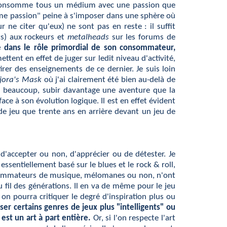
on consomme tous un médium avec une passion que
même passion" peine à s'imposer dans une sphère où
ne citer qu'eux) ne sont pas en reste : il suffit
ts) aux rockeurs et
metalheads
sur les forums de
de dans le rôle primordial de son consommateur,
ent en effet de juger sur ledit niveau d'activité,
irer des enseignements de ce dernier. Je suis loin
jora's Mask
où j'ai clairement été bien au-delà de
r beaucoup, subir davantage une aventure que la
ce à son évolution logique. Il est en effet évident
e jeu que trente ans en arrière devant un jeu de
t d'accepter ou non, d'apprécier ou de détester. Je
ssentiellement basé sur le blues et le rock & roll,
consommateurs de musique, mélomanes ou non, n'ont
fil des générations. Il en va de même pour le jeu
on pourra critiquer le degré d'inspiration plus ou
er certains genres de jeux plus "intelligents" ou
est un art à part entière.
Or, si l'on respecte l'art