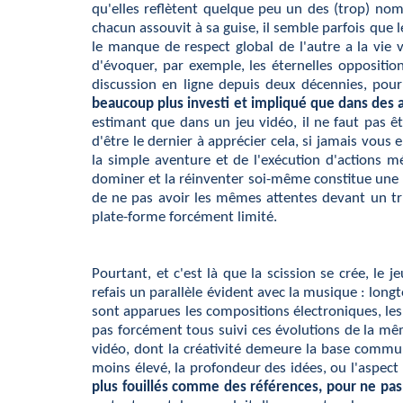
qu'elles reflètent quelque peu un des (trop) n
chacun assouvit à sa guise, il semble parfois que
le manque de respect global de l'autre a la vie 
d'évoquer, par exemple, les éternelles oppositio
discussion en ligne depuis deux décennies, pour
beaucoup plus investi et impliqué que dans des
estimant que dans un jeu vidéo, il ne faut pas êt
d'être le dernier à apprécier cela, si jamais vous
la simple aventure et de l'exécution d'actions
dominer et la réinventer soi-même constitue une né
de ne pas avoir les mêmes attentes devant un tr
plate-forme forcément limité.
Pourtant, et c'est là que la scission se crée, le 
refais un parallèle évident avec la musique : long
sont apparues les compositions électroniques, le
pas forcément tous suivi ces évolutions de la mê
vidéo, dont la créativité demeure la base commune
moins élevé, la profondeur des idées, ou l'aspec
plus fouillés comme des références, pour ne pas d