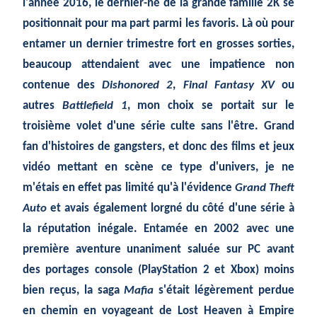
l'année 2016, le dernier-né de la grande famille 2K se
positionnait pour ma part parmi les favoris. Là où pour
entamer un dernier trimestre fort en grosses sorties,
beaucoup attendaient avec une impatience non
contenue des
Dishonored 2
,
Final Fantasy XV
ou
autres
Battlefield 1
, mon choix se portait sur le
troisième volet d'une série culte sans l'être. Grand
fan d'histoires de gangsters, et donc des films et jeux
vidéo mettant en scène ce type d'univers, je ne
m'étais en effet pas limité qu'à l'évidence
Grand Theft
Auto
et avais également lorgné du côté d'une série à
la réputation inégale. Entamée en 2002 avec une
première aventure unaniment saluée sur PC avant
des portages console (PlayStation 2 et Xbox) moins
bien reçus, la saga
Mafia
s'était légèrement perdue
en chemin en voyageant de Lost Heaven à Empire