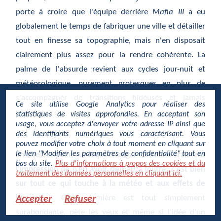
porte à croire que l'équipe derrière
Mafia III
a eu
globalement le temps de fabriquer une ville et détailler
tout en finesse sa topographie, mais n'en disposait
clairement plus assez pour la rendre cohérente. La
palme de l'absurde revient aux cycles jour-nuit et
météorologique, purement grotesques en plus de
s'accompagner de transitions hideuses et jamais
Ce site utilise Google Analytics pour réaliser des
réalistes.
statistiques de visites approfondies. En acceptant son
usage, vous acceptez d'envoyer votre adresse IP ainsi que
des identifiants numériques vous caractérisant. Vous
pouvez modifier votre choix à tout moment en cliquant sur
le lien "Modifier les paramètres de confidentialité" tout en
En effet, le point sur lequel Hangar 13 donne vraiment
bas du site.
Plus d'informations à propos des cookies et du
l'impression de n'en avoir rien eu à foutre, c'est bien
traitement des données personnelles en cliquant ici.
sur tout ce qui touche à la météo et aux effets de
lumière.
Cette dernière est tout simplement
Accepter
Refuser
surabondante, pète les yeux et même si l'idée d'un