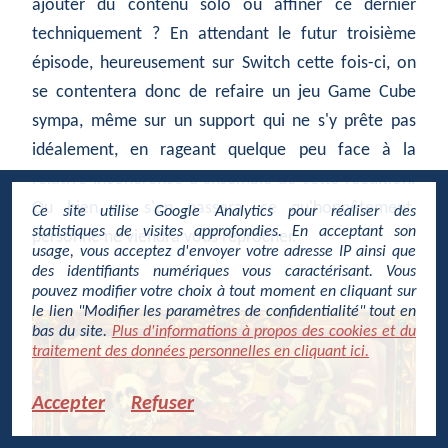
ajouter du contenu solo ou affiner ce dernier
techniquement ? En attendant le futur troisième
épisode, heureusement sur Switch cette fois-ci, on
se contentera donc de refaire un jeu Game Cube
sympa, même sur un support qui ne s'y prête pas
idéalement, en rageant quelque peu face à la
relative incohérence d'ensemble de cette réédition.
Ou bien on s'en passera, ce qu'honnêtement,
Ce site utilise Google Analytics pour réaliser des
statistiques de visites approfondies. En acceptant son
personne ne viendra vous reprocher.
usage, vous acceptez d'envoyer votre adresse IP ainsi que
des identifiants numériques vous caractérisant. Vous
pouvez modifier votre choix à tout moment en cliquant sur
le lien "Modifier les paramètres de confidentialité" tout en
bas du site.
Plus d'informations à propos des cookies et du
traitement des données personnelles en cliquant ici.
Accepter
Refuser