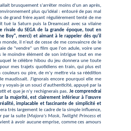
 allait brusquement s'arrêter moins d'un an après,
l'environnement plus qu'idéal : entouré de pas mal
ures de grand frère ayant régulièrement tenté de me
 tué la Saturn puis la Dreamcast avec sa vilaine
me rivale du SEGA de la grande époque, tout en
 Boy", merci) et aimant à le rappeler dès qu'il
 monde, il n'eut de cesse de me convaincre de le
aie de "vendre" un film que l'on adule, voire une
ais le moindre élément de son intrigue tout en me
auquel le célèbre hibou du jeu
donnera une toute
our mes trajets quotidiens en train, qui plus est
n couleurs ou pire, de m'y mettre via sa réédition
lle maudissait. J'ignorais encore pourquoi elle me
 y voyais-je un souci d'authenticité, appuyé par la
tit et que je n'y rechignerais pas.
Je comprendrai
 la majorité, est clairement inférieur à l'œuvre
 réalité, implacable et fascinante de simplicité et
ra très largement le cadre de la simple influence,
par la suite (
Majora's Mask,
Twilight Princess
et
parvient à avoir aucune emprise, comme ces amours