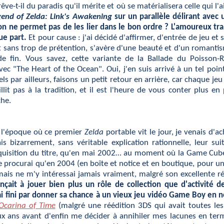
rêve-t-il du paradis qu'il mérite et où se matérialisera celle qui l
gend of Zelda: Link's Awakening
sur un parallèle délirant avec 
on ne permet pas de les lier dans le bon ordre ? L'amoureux tran
que part.
Et pour cause : j'ai décidé d'affirmer, d'entrée de jeu et
 sans trop de prétention, s'avère d'une beauté et d'un romanti
 fin. Vous savez, cette variante de la Ballade du Poisson-R
c "The Heart of the Ocean". Oui, j'en suis arrivé à un tel poin
 par ailleurs, faisons un petit retour en arrière, car chaque je
llit pas à la tradition, et il est l'heure de vous conter plus e
che.
 l'époque où ce premier
Zelda
portable vit le jour, je venais d'
s bizarrement, sans véritable explication rationnelle, leur sui
quisition du titre, qu'en mai 2002… au moment où la Game Cube 
e procurai qu'en 2004 (en boîte et notice et en boutique, pour un t
mais ne m'y intéressai jamais vraiment, malgré son excellente r
it à jouer bien plus un rôle de collection que d'activité de 
ai fini par donner sa chance à un vieux jeu vidéo Game Boy en no
Ocarina of Time
(malgré une réédition 3DS qui avait toutes le
ux ans avant d'enfin me décider à annihiler mes lacunes en te