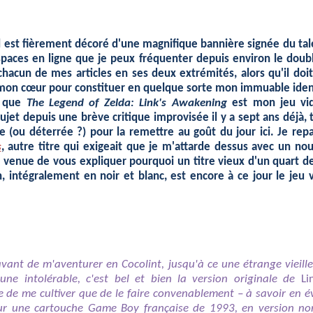
u'il est fièrement décoré d'une magnifique bannière signée du t
spaces en ligne que je peux fréquenter depuis environ le doub
fait chacun de mes articles en ses deux extrémités, alors qu'il
mon cœur pour constituer en quelque sorte mon immuable ident
r que
The Legend of Zelda: Link's Awakening
est mon jeu vid
 sujet depuis une brève critique improvisée il y a sept ans déjà,
e (ou déterrée ?) pour la remettre au goût du jour ici. Je r
s
, autre titre qui exigeait que je m'attarde dessus avec un no
 venue de vous expliquer pourquoi un titre vieux d'un quart de 
on, intégralement en noir et blanc, est encore à ce jour le j
avant de m'aventurer en Cocolint, jusqu'à ce une étrange vieille
e intolérable, c'est bel et bien la version originale de
Li
 de me cultiver que de le faire convenablement – à savoir en év
sur une cartouche Game Boy française de 1993, en version 