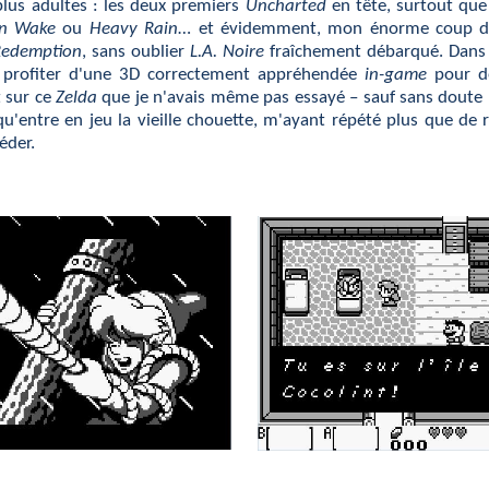
plus adultes : les deux premiers
Uncharted
en tête, surtout que 
an Wake
ou
Heavy Rain
… et évidemment, mon énorme coup de c
Redemption
, sans oublier
L.A. Noire
fraîchement débarqué. Dans 
n profiter d'une 3D correctement appréhendée
in-game
pour dé
t sur ce
Zelda
que je n'avais même pas essayé – sauf sans doute p
'entre en jeu la vieille chouette, m'ayant répété plus que de r
éder.