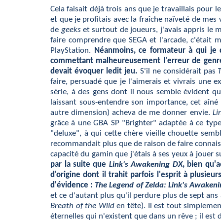
Cela faisait déjà trois ans que je travaillais po
et que je profitais avec la fraîche naïveté de me
de
geeks
et surtout de joueurs, j'avais appris le
faire comprendre que SEGA et l'arcade, c'était 
PlayStation.
Néanmoins, ce formateur à qui je d
commettant malheureusement l'erreur de genrer 
devait évoquer ledit jeu.
S'il ne considérait pas
faire, persuadé que je l'aimerais et vivrais une
série, à des gens dont il nous semble évident qu
laissant sous-entendre son importance, cet aîné
autre dimension) acheva de me donner envie.
Li
grâce à une GBA SP "Brighter" adaptée à ce type d
"deluxe", à qui cette chère vieille chouette semb
recommandait plus que de raison de faire connaissa
capacité du gamin que j'étais à ses yeux à jouer s
par la suite que
Link's Awakening DX
, bien qu'
d'origine dont il trahit parfois l'esprit à plusie
d'évidence :
The Legend of Zelda: Link's Awaken
et ce d'autant plus qu'il perdure plus de sept ans
Breath of the Wild
en tête). Il est tout simpleme
éternelles qui n'existent que dans un rêve ; il es