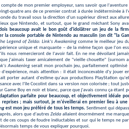
ur le compte de mon premier employeur, sans savoir que l'aventure
s vingt-quatre ans de ce premier contrat à durée indéterminée à 
 monde du travail sous la direction d'un supérieur direct aux all
mieux que Nintendo, et surtout, que le grand méchant Sony avait
ois beaucoup avait le bon goût d'idolâtrer un jeu de la fir
la console portable de Nintendo au masculin (on dit "la Game
The Legend of Zelda: Link's Awakening
comme le meilleur jeu du
 expérience unique et marquante – de la même façon que l'on ess
'ils nous remercieront de l'avoir fait. En ne me dévoilant jam
 que j'aimais taxer amicalement de "vieille chouette" (surnom 
nk's Awakening
serait mon prochain jeu, parfaitement optimisé p
'expérience, mais attention : il était inconcevable d'y jouer e
lait porter autant d'estime qu'aux productions PlayStation qu'e
nce avec l'île Cocolint dans sa version non colorisée ; tout juste
ur Game Boy en noir et blanc, parce que j'avais connu ça étant pe
adaptation parfaite pour beaucoup, et objectivement idéale pour
urs reprises ; mais surtout, je m'éveillerai en premier lieu à une
ing
est mon jeu préféré de tous les temps.
Sentiment qui dépasse
 après, alors que d'autres
Zelda
allaient énormément me marquer 
nt de ces coups de foudre inéluctables et sur qui le temps ne 
t désormais temps de vous expliquer pourquoi.