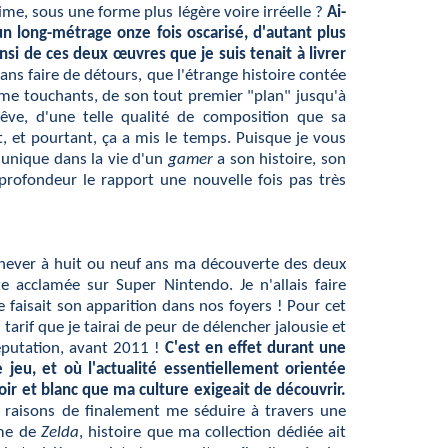
'aime, sous une forme plus légère voire irréelle ?
Ai-
un long-métrage onze fois oscarisé, d'autant plus
si de ces deux œuvres que je suis tenait à livrer
 sans faire de détours, que l'étrange histoire contée
sme touchants, de son tout premier "plan" jusqu'à
êve, d'une telle qualité de composition que sa
t, et pourtant, ça a mis le temps. Puisque je vous
u unique dans la vie d'un
gamer
a son histoire, son
n profondeur le rapport une nouvelle fois pas très
achever à huit ou neuf ans ma découverte des deux
te acclamée sur Super Nintendo. Je n'allais faire
faisait son apparition dans nos foyers ! Pour cet
arif que je tairai de peur de délencher jalousie et
éputation, avant 2011 !
C'est en effet durant une
jeu, et où l'actualité essentiellement orientée
ir et blanc que ma culture exigeait de découvrir.
s raisons de finalement me séduire à travers une
rme de
Zelda
, histoire que ma collection dédiée ait