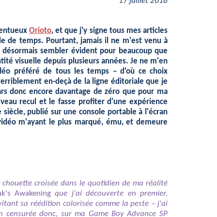
17 juillet 2018
alentueux
Orioto
, et que j'y signe tous mes articles
le de temps. Pourtant, jamais il ne m'est venu à
 doit désormais sembler évident pour beaucoup que
ité visuelle depuis plusieurs années. Je ne m'en
éo préféré de tous les temps – d'où ce choix
 terriblement en-deçà de la ligne éditoriale que je
epars donc encore davantage de zéro que pour ma
uveau recul et le fasse profiter d'une expérience
siècle, publié sur une console portable à l'écran
eu vidéo m'ayant le plus marqué, ému, et demeure
 chouette croisée dans le quotidien de ma réalité
nk's Awakening
que j'ai découverte en premier
.
itant sa réédition colorisée comme la peste – j'ai
non censurée donc, sur ma Game Boy Advance SP