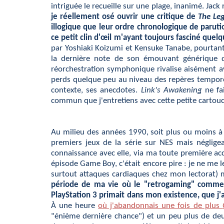
intriguée le recueille sur une plage, inanimé. Jack 
je réellement osé ouvrir une critique de
The Le
illogique que leur ordre chronologique de paruti
ce petit clin d'œil m'ayant toujours fasciné quel
par
Yoshiaki Koizumi et Kensuke Tanabe, pourtant
la dernière note de son émouvant générique de
réorchestration symphonique rivalise aisément ave
perds quelque peu au niveau des repères temporels
contexte, ses anecdotes.
Link's Awakening
ne fai
commun que j'entretiens avec cette petite cartou
Au milieu des années 1990, soit plus ou moins à
premiers jeux de la série sur NES mais négligeai
connaissance avec elle, via ma toute première ac
épisode Game Boy, c'était encore pire : je ne me l
surtout attaques cardiaques chez mon lectorat) 
période de ma vie où le "retrogaming" commença
PlayStation 3 primait dans mon existence, que j'
À une heure
où j'abandonnais une fois de plus
"énième dernière chance") et un peu plus de de